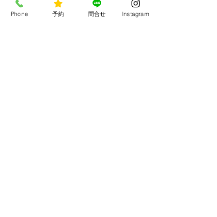
Phone
予約
問合せ
Instagram
顧問税理士
田中輝昭税理士事務所
税理士
​田中 輝昭
財務・税務に関する専門的なサポート
やアドバイス