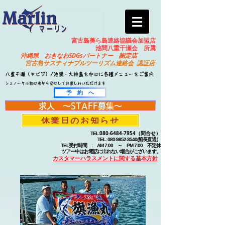
宮古島美ら島連絡協議会加盟店
​池間八重干瀬会 所属
​沖縄県 おきなわSDGsパートナー 認定店
宮古島サスティナブルツーリズム連絡会 認証店
八重干瀬（ヤビジ）/池間・大神島を中心に各種メニューをご案内
シュノーケル初心者から安心してお楽しみいただけます
予 約 へ
求人 ～STAFF募集～
休業日のお知らせ
080-6484-7954
（問合せ）
TEL:
TEL:
080-9852-3540
(船長直通）
TEL受付時間 : AM 7:00 ～ PM 7:00 不定休
​ ツアー中はお電話に出れない場合がございます。
カスタマーハラスメントに関する基本方針