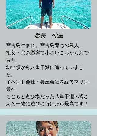
船長 仲里
宮古島生まれ。宮古島育ちの島人。
祖父・父の影響で小さいころから海で
育ち
幼い頃から八重干瀬に通っていまし
た。
イベント会社・養殖会社を経てマリン
業へ
​もともと遊び場だった八重干瀬へ皆さ
んと一緒に遊びに行けたら最高です！