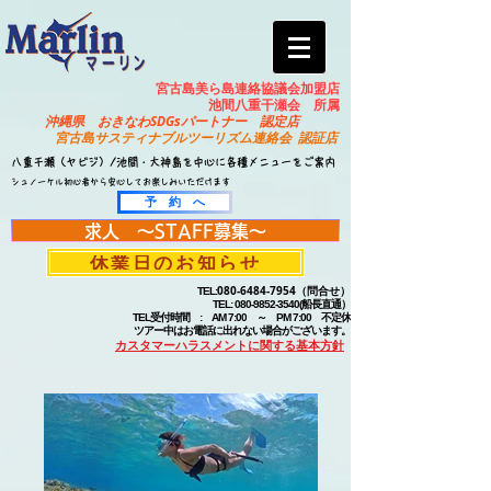
宮古島美ら島連絡協議会加盟店
​池間八重干瀬会 所属
​沖縄県 おきなわSDGsパートナー 認定店
宮古島サスティナブルツーリズム連絡会 認証店
八重干瀬（ヤビジ）/池間・大神島を中心に各種メニューをご案内
シュノーケル初心者から安心してお楽しみいただけます
予 約 へ
求人 ～STAFF募集～
休業日のお知らせ
080-6484-7954
（問合せ）
TEL:
TEL:
080-9852-3540
(船長直通）
TEL受付時間 : AM 7:00 ～ PM 7:00 不定休
​ ツアー中はお電話に出れない場合がございます。
カスタマーハラスメントに関する基本方針